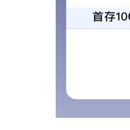
>
首页
产品订制
OHR-H600系列流量无
仪表型号
OHR-H600
接收斯派莎克TVA流量计485信号