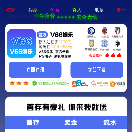
中国必发7790电子集团(股份)有限公司-官方网站
诚聘英才
首页
>
诚聘英才
人才理念
人才招聘
Talent Idea
人才理念